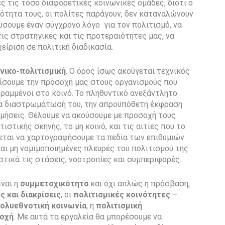
ες τις τόσο διαφορετικές κοινωνικές ομάδες, διότι ο
ότητα τους, οι πολίτες παράγουν, δεν καταναλώνουν
ώσουμε έναν σύγχρονο λόγο για τον πολιτισμό, να
τις στρατηγικές και τις προτεραιότητες μας, να
ίριση σε πολιτική διαδικασία.
νικο-πολιτισμική
. Ο όρος ίσως ακούγεται τεχνικός
ρίσουμε την προσοχή μας στους οργανισμούς που
τραμμένοι στο κοινό. Το πληθυντικό ανεξάντλητο
ια διαστρωμάτωσή του, την απροϋπόθετη έκφραση
ομήσεις. Θέλουμε να ακούσουμε με προσοχή τους
στικής σκηνής, το μη κοινό, και τις αιτίες που το
ζεται να χαρτογραφήσουμε τα πεδία των επιθυμιών
και μη νομιμοποιημένες πλευρές του πολιτισμού της
τικά τις στάσεις, νοοτροπίες και συμπεριφορές.
ίναι η
συμμετοχικότητα
και όχι απλώς η πρόσβαση,
ς και διακρίσεις
, οι
πολιτισμικές κοινότητες
–
ολυεθνοτική κοινωνία
, η
πολιτισμική
νοχή
. Με αυτά τα εργαλεία θα μπορέσουμε να