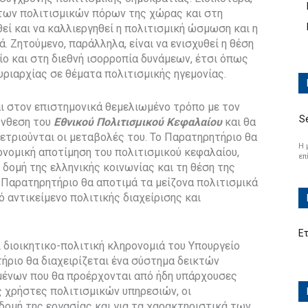
 των πολιτισμικών πόρων της χώρας και στη
εί και να καλλιεργηθεί η πολιτισμική ώσμωση και η
. Ζητούμενο, παράλληλα, είναι να ενισχυθεί η θέση
ίο και στη διεθνή ισορροπία δυνάμεων, έτσι όπως
ριαρχίας σε θέματα πολιτισμικής ηγεμονίας.
ι στον επιστημονικά θεμελιωμένο τρόπο με τον
S
σύνθεση του
Εθνικού Πολιτισμικού Κεφαλαίου
και θα
μετριούνται οι μεταβολές του. Το Παρατηρητήριο θα
Η 
ονομική αποτίμηση του πολιτισμικού κεφαλαίου,
επ
δομή της ελληνικής κοινωνίας και τη θέση της
 Παρατηρητήριο θα αποτιμά τα μείζονα πολιτισμικά
 αντικείμενο πολιτικής διαχείρισης και
Ε
 διοικητικο-πολιτική κληρονομιά του Υπουργείο
ήριο θα διαχειρίζεται ένα σύστημα δεικτών
μένων που θα προέρχονται από ήδη υπάρχουσες
υς χρήστες πολιτισμικών υπηρεσιών, οι
 δομή της εργασίας και για τα χαρακτηριστικά των