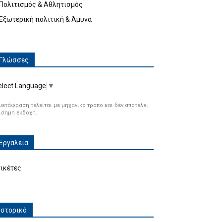
Πολιτισμός & Αθλητισμός
Εξωτερική πολιτική & Άμυνα
Γλώσσες
elect Language
▼
μετάφραση τελείται με μηχανικό τρόπο και δεν αποτελεί
ίσημη εκδοχή.
Εργαλεία
τικέτες
Ιστορικό