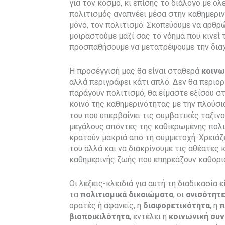
για τον κόσμο, κι επίσης το διάλογο με όλ
πολιτισμός αναπνέει μέσα στην καθημεριν
μόνο, τον πολιτισμό. Σκοπεύουμε να αρθρ
μοιραστούμε μαζί σας το νόημα που κινεί 
προσπαθήσουμε να μετατρέψουμε την διαχε
Η προσέγγισή μας θα είναι σταθερά
κοινω
αλλά περιγράφει κάτι απλό. Δεν θα περιο
παράγουν πολιτισμό, θα είμαστε εξίσου σ
κοινό της καθημερινότητας με την πλούσ
του που υπερβαίνει τις συμβατικές ταξιν
μεγάλους απόντες της καθιερωμένης πολιτι
κρατούν μακριά από τη συμμετοχή. Χρειά
του αλλά και να διακρίνουμε τις αθέατες 
καθημερινής ζωής που επηρεάζουν καθορισ
Οι λέξεις-κλειδιά για αυτή τη διαδικασία ε
τα
πολιτισμικά δικαιώματα
, οι
ανισότητε
ορατές ή αφανείς, η
διαφορετικότητα
, η
π
βιοποικιλότητα
, εντέλει η
κοινωνική συ