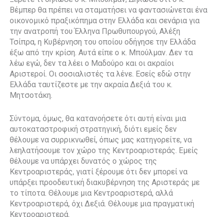
Βέμπερ θα πρέπει να σταματήσει να φαντασιώνεται ένα
οικονομικό πραξικόπημα στην Ελλάδα και σενάρια για
την ανατροπή του Έλληνα Πρωθυπουργού, Αλέξη
Τσίπρα, η Κυβέρνηση του οποίου οδήγησε την Ελλάδα
έξω από την κρίση. Αυτά είπε ο κ. Μπούλμαν. Δεν τα
λέω εγώ, δεν τα λέει ο Μαδούρο και οι ακραίοι
Αριστεροί. Οι σοσιαλιστές τα λένε. Εσείς εδώ στην
Ελλάδα ταυτίζεστε με την ακραία Δεξιά του κ.
Μητσοτάκη.
Σύντομα, όμως, θα κατανοήσετε ότι αυτή είναι μια
αυτοκαταστροφική στρατηγική, διότι εμείς δεν
θέλουμε να συρρικνωθεί, όπως μας κατηγορείτε, να
λεηλατήσουμε τον χώρο της Κεντροαριστεράς. Εμείς
θέλουμε να υπάρχει δυνατός ο χώρος της
Κεντροαριστεράς, γιατί ξέρουμε ότι δεν μπορεί να
υπάρξει προοδευτική διακυβέρνηση της Αριστεράς με
το τίποτα. Θέλουμε μια Κεντροαριστερά, αλλά
Κεντροαριστερά, όχι Δεξιά. Θέλουμε μια πραγματική
Κεντροαριστερά.