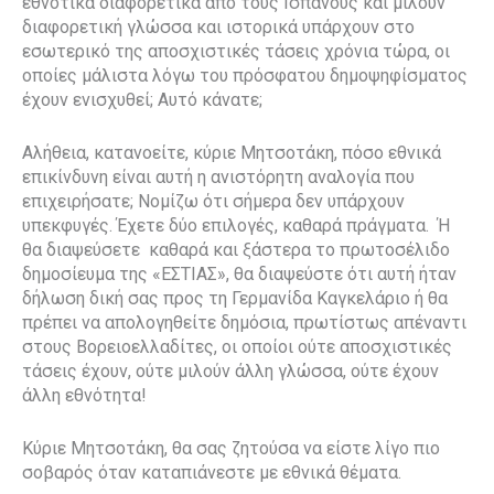
εθνοτικά διαφορετικά από τους Ισπανούς και μιλούν
διαφορετική γλώσσα και ιστορικά υπάρχουν στο
εσωτερικό της αποσχιστικές τάσεις χρόνια τώρα, οι
οποίες μάλιστα λόγω του πρόσφατου δημοψηφίσματος
έχουν ενισχυθεί; Αυτό κάνατε;
Αλήθεια, κατανοείτε, κύριε Μητσοτάκη, πόσο εθνικά
επικίνδυνη είναι αυτή η ανιστόρητη αναλογία που
επιχειρήσατε; Νομίζω ότι σήμερα δεν υπάρχουν
υπεκφυγές. Έχετε δύο επιλογές, καθαρά πράγματα.
Ή
θα διαψεύσετε
καθαρά και ξάστερα το πρωτοσέλιδο
δημοσίευμα της «ΕΣΤΙΑΣ», θα διαψεύστε ότι αυτή ήταν
δήλωση δική σας προς τη Γερμανίδα Καγκελάριο ή θα
πρέπει να απολογηθείτε δημόσια, πρωτίστως απέναντι
στους Βορειοελλαδίτες, οι οποίοι ούτε αποσχιστικές
τάσεις έχουν, ούτε μιλούν άλλη γλώσσα, ούτε έχουν
άλλη εθνότητα!
Κύριε Μητσοτάκη, θα σας ζητούσα να είστε λίγο πιο
σοβαρός όταν καταπιάνεστε με εθνικά θέματα.