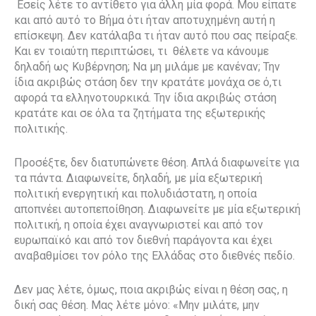
Εσείς λέτε το αντίθετο για άλλη μία φορά. Μου είπατε
και από αυτό το Βήμα ότι ήταν αποτυχημένη αυτή η
επίσκεψη. Δεν κατάλαβα τι ήταν αυτό που σας πείραξε.
Και εν τοιαύτη περιπτώσει, τι
θέλετε να κάνουμε
δηλαδή ως Κυβέρνηση; Να μη μιλάμε με κανέναν; Την
ίδια ακριβώς στάση δεν την κρατάτε μονάχα σε ό,τι
αφορά τα ελληνοτουρκικά. Την ίδια ακριβώς στάση
κρατάτε και σε όλα τα ζητήματα της εξωτερικής
πολιτικής.
Προσέξτε, δεν διατυπώνετε θέση. Απλά διαφωνείτε για
τα πάντα. Διαφωνείτε, δηλαδή, με μία εξωτερική
πολιτική ενεργητική και πολυδιάστατη, η οποία
αποπνέει αυτοπεποίθηση. Διαφωνείτε με μία εξωτερική
πολιτική, η οποία έχει αναγνωριστεί και από τον
ευρωπαϊκό και από τον διεθνή παράγοντα και έχει
αναβαθμίσει τον ρόλο της Ελλάδας στο διεθνές πεδίο.
Δεν μας λέτε, όμως, ποια ακριβώς είναι η θέση σας, η
δική σας θέση. Μας λέτε μόνο: «Μην μιλάτε, μην