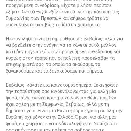
προηγούμενη συνεδρίαση. Είχατε μιλήσει περίπου
εξήντα λεπτά –εγώ εξήντα επτά- για την κύρωση της
Συμφωνίας των Πρεσπών και σήμερα ήρθατε να
επαναλάβετε ακριβώς τα ίδια επιχειρήματα.
Η επανάληψη είναι μήτηρ μαθήσεως, βεβαίως, αλλά για
να βρεθείτε στην ανάγκη να το κάνετε αυτό, μάλλον
κάτι δεν πήγε καλά στην προηγούμενη συνεδρίαση και
κυρίως στον τρόπο που οι πολίτες προσέλαβαν τα
επιχειρήματά σας, τα οποία τα ακούσαμε, τα
ξανακούσαμε και τα ξανακούσαμε και σήμερα.
Βεβαίως, κάνατε μια καινοτομία σήμερα. Ξεκινήσατε
την τοποθέτησή σας κινδυνολογώντας για άλλη μία
φορά, πάνω σε ένα κρίσιμο κοινωνικό θέμα, που δεν
έχει σχέση με τη Συμφωνία, βεβαίως, αλλά με τη
δημόσια υγεία. Είναι μια θανατηφόρος γρίπη σε όλη την
Ευρώπη, όχι μόνον στην Ελλάδα. Όμως, για άλλη μια
φορά, επιχειρήσατε να κινδυνολογήσετε. Νομίζω ότι
σας απάντησε με την πρέπουσα σοβαρότητα ο