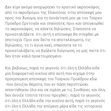
Δεν είχε ακόμα αναχωρήσει το κρατικό αεροσκάφος
από το αεροδρόμιο της Ελευσίνας στην επίσκεψή μου
προς την Άγκυρα, για τη συνάντησή μου με τον Τούρκο
Πρόεδρο Ερντογάν και σπεύσατε, πριν καν απογειωθεί
το αεροσκάφος, να κάνετε δηλώσεις. Σπεύσατε να
προκαταλάβετε
ότι αυτή η επίσκεψη θα στεφθεί με
αποτυχία. Πριν καν δείτε τα αποτελέσματα, τις
δηλώσεις, το τι έγινε εκεί, σπεύσατε να το
προκαταλάβετε, να βγάλετε διάγνωση, να μας πείτε ότι
δεν ήταν καλά προετοιμασμένο.
Και βεβαίως, παρά το γεγονός ότι όλη η Ελλάδα είδε
μία διαφορετική εικόνα από αυτή που είχαμε στην
προηγούμενη επίσκεψη του Τούρκου Προέδρου εδώ
-που άνοιξαν θέματα, που εν πάση περιπτώσει
απαντήθηκαν όλα και σε σχέση με τις Συνθήκες και όλα,
δεν άνοιξε τίποτα τέτοιο προχθές-, παρά το γεγονός
ότι όλη η Ελλάδα είδε την εικόνα αυτή, παρά το γεγονός
ότι όλη η Ελλάδα την επόμενη μέρα είδε τις ιστορικού