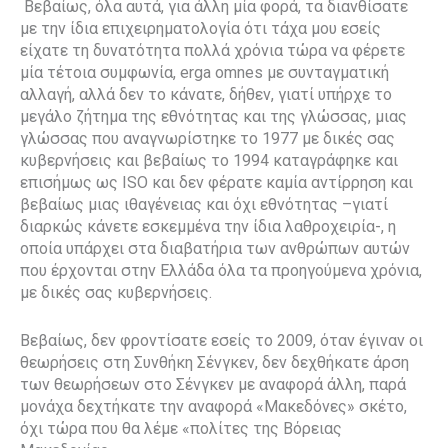
Βεβαίως, όλα αυτά, για άλλη μία φορά, τα διανθίσατε
με την ίδια επιχειρηματολογία ότι τάχα μου εσείς
είχατε τη δυνατότητα πολλά χρόνια τώρα να φέρετε
μία τέτοια συμφωνία, erga omnes με συνταγματική
αλλαγή, αλλά δεν το κάνατε, δήθεν, γιατί υπήρχε το
μεγάλο ζήτημα της εθνότητας και της γλώσσας, μιας
γλώσσας που αναγνωρίστηκε το 1977 με δικές σας
κυβερνήσεις και βεβαίως το 1994 καταγράφηκε και
επισήμως ως ISO και δεν φέρατε καμία αντίρρηση και
βεβαίως μιας ιθαγένειας και όχι εθνότητας –γιατί
διαρκώς κάνετε εσκεμμένα την ίδια λαθροχειρία-, η
οποία υπάρχει στα διαβατήρια των ανθρώπων αυτών
που έρχονται στην Ελλάδα όλα τα προηγούμενα χρόνια,
με δικές σας κυβερνήσεις.
Βεβαίως, δεν φροντίσατε εσείς το 2009, όταν έγιναν οι
θεωρήσεις στη Συνθήκη Σένγκεν, δεν δεχθήκατε άρση
των θεωρήσεων στο Σένγκεν με αναφορά άλλη, παρά
μονάχα δεχτήκατε την αναφορά «Μακεδόνες» σκέτο,
όχι τώρα που θα λέμε «πολίτες της Βόρειας