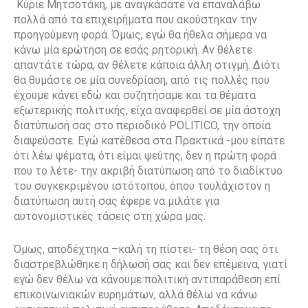
Κύριε Μητσοτάκη, με αναγκάσατε να επαναλάβω
πολλά από τα επιχειρήματα που ακούστηκαν την
προηγούμενη φορά. Όμως, εγώ θα ήθελα σήμερα να
κάνω μία ερώτηση σε εσάς ρητορική. Αν θέλετε
απαντάτε τώρα, αν θέλετε κάποια άλλη στιγμή. Διότι
θα θυμάστε σε μία συνεδρίαση, από τις πολλές που
έχουμε κάνει εδώ και συζητήσαμε και τα θέματα
εξωτερικής πολιτικής, είχα αναφερθεί σε μία άστοχη
διατύπωσή σας στο περιοδικό POLITICO, την οποία
διαψεύσατε. Εγώ κατέθεσα στα Πρακτικά -μου είπατε
ότι λέω ψέματα, ότι είμαι ψεύτης, δεν η πρώτη φορά
που το λέτε- την ακριβή διατύπωση από το διαδίκτυο
του συγκεκριμένου ιστότοπου, όπου τουλάχιστον η
διατύπωση αυτή σας έφερε να μιλάτε για
αυτονομιστικές τάσεις στη χώρα μας.
Όμως, αποδέχτηκα –καλή τη πίστει- τη θέση σας ότι
διαστρεβλώθηκε η δήλωσή σας και δεν επέμεινα, γιατί
εγώ δεν θέλω να κάνουμε πολιτική αντιπαράθεση επί
επικοινωνιακών ευρημάτων, αλλά θέλω να κάνω