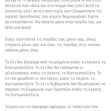
θα έχετε το μεγάλο πρόβλημα, να εξηγήσετε και στον
ελληνικό λαό, αλλά και στο κόμμα σας γιατί αυτά τα
ποσοστά, γιατί αυτή η αποτυχία, γιατί διαψεύσατε τις
υψηλές προσδοκίες που είχατε δημιουργήσει. Έχετε
αυτοπαγιδευτεί. Θα πέσετε μέσα στην παγίδα σας για
άλλη μια φορά.
Εσείς συστήνετε τις παγίδες σας μόνοι σας, όπως
στήσατε μόνοι σας και όλες τις παγίδες στις οποίες
πέσατε μέσα, όλες:
Το ότι δεν βγήκαμε από τα μνημόνια εσείς το λέγατε, το
διατυμπανίζατε. Το ότι δεν θα τελείωναν οι
αξιολογήσεις, εσείς το λέγατε, το διατυμπανίζατε. Το
ότι θα μειωθούν οι συντάξεις, εσείς το λέγατε, το
διατυμπανίζατε. Το ότι η Κυβέρνηση δεν θα μπορέσει να
περάσει τη Συμφωνία των Πρεσπών, εσείς το λέγατε,
το διατυμπανίζατε.
Ξέχασα και το περίφημο αφήγημα, το τελευταίο που