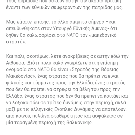
τους ακραίους που ασκούν αυτήν την ακραία κριτική
έναντι των εθνικών συμφερόντων της πατρίδας μας.
Μας είπατε, επίσης, το άλλο αμίμητο σήμερα –και
απευθυνθήκατε στον Υπουργό Εθνικής Άμυνας- ότι
δήθεν θα καλωσορίσει στο ΝΑΤΟ τον «μακεδονικό
στρατό».
Και πάλι, σκοπίμως, λέτε ανακρίβειες σε αυτήν εδώ την
Αίθουσα.
Διότι πολύ καλά γνωρίζετε ότι η επίσημη
ονομασία στο ΝΑΤΟ θα είναι «Στρατός της Βόρειας
Μακεδονίας», ένας στρατός που θα πρέπει να είναι
φιλικός και σύμμαχος προς την Ελλάδα, ένας στρατός
που δεν θα πρέπει να στρέφει τα βέλη του προς την
Ελλάδα, ένας στρατός που δεν θα πρέπει να κοιτάει και
να λοξοκοιτάει σε τρίτες δυνάμεις στην περιοχή, αλλά
μαζί με τις ελληνικές Ένοπλες Δυνάμεις να αποτελούν,
από κοινού, πυλώνα σταθερότητας και ασφάλειας σε
μία ταραγμένη περιοχή της Βαλκανικής.