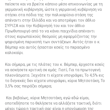
πείσετε και να βρείτε κάποιο μέσο επικοινωνίας με τη
γερμανική κυβέρνηση, ώστε η γερμανική κυβέρνηση να
στήσει στα πόδια της την παλικαρίσια στάση της
απέναντι στην Ελλάδα και να αποτρέψει τον άθλιο
ΣΥΡΙΖΑ και την Κυβέρνησή του και τον άθλιο
Πρωθυπουργό από το να κάνει παιχνίδια απέναντι
στους ευρωπαϊκούς θεσμούς μη εφαρμόζοντας την
ψηφισμένη περικοπή των συντάξεων. Αυτός ήταν ο κ.
Βέμπερ και αυτός ήσασταν εσείς το περασμένο
καλοκαίρι.
Και σήμερα, με τις πλάτες του κ. Βέμπερ, έρχεστε εσείς
να ασκήσετε κριτική σε εμάς. Γιατί; Για τα πρωτογενή
πλεονάσματα. Ξεχνάτε τι είχατε υπογράψει; Το 4,5% εις
το διηνεκές δεν είχατε υπογράψει, κύριε Μητσοτάκη; Το
3,5% σας πειράζει σήμερα;
Και βεβαίως, κύριε Μητσοτάκη, εγώ εδώ είμαι,
οποτεδήποτε το θελήσετε να αλλάξετε τακτική, διότι
μέχρι τώρα η τακτική σας είναι η υπονόμευση της