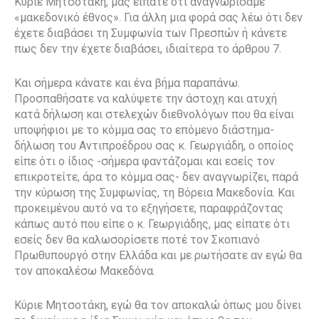
Κύριε Μητσοτάκη, μας είπατε ότι αναγνωρίσαμε
«μακεδονικό έθνος». Για άλλη μια φορά σας λέω ότι δεν
έχετε διαβάσει τη Συμφωνία των Πρεσπών ή κάνετε
πως δεν την έχετε διαβάσει, ιδιαίτερα το άρθρου 7.
Και σήμερα κάνατε και ένα βήμα παραπάνω.
Προσπαθήσατε να καλύψετε την άστοχη και ατυχή
κατά δήλωση και στελεχών διεθνολόγων που θα είναι
υποψήφιοι με το κόμμα σας το επόμενο διάστημα-
δήλωση του Αντιπροέδρου σας κ. Γεωργιάδη, ο οποίος
είπε ότι ο ίδιος -σήμερα φαντάζομαι και εσείς τον
επικροτείτε, άρα το κόμμα σας- δεν αναγνωρίζει, παρά
την κύρωση της Συμφωνίας, τη Βόρεια Μακεδονία. Και
προκειμένου αυτό να το εξηγήσετε, παραφράζοντας
κάπως αυτό που είπε ο κ. Γεωργιάδης, μας είπατε ότι
εσείς δεν θα καλωσορίσετε ποτέ τον Σκοπιανό
Πρωθυπουργό στην Ελλάδα και με ρωτήσατε αν εγώ θα
τον αποκαλέσω Μακεδόνα.
Κύριε Μητσοτάκη, εγώ θα τον αποκαλώ όπως μου δίνει