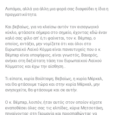
Λυπάμαι, αλλά για άλλη μια φορά σας διαψεύδει η ίδια η
πραγματικότητα.
Και βεβαίως, για να κλείσω αυτόν τον εισαγωγικό
κύκλο, φτάσατε σήμερα στο σημείο, έχοντας εδώ έναν
καλό σας φίλο απ’ ό,τι φαίνεται, τον κ. Βέμπερ, ο
οποίος, εντάξει, μην νομίζετε ότι και όλοι στο
Ευρωπαϊκό Λαϊκό Κόμμα είναι πανευτυχείς που ο κ.
Βέμπερ είναι υποψήφιος, είναι γνωστός, Βαυαρός,
ανήκει στη δεξιότατη τάση του Ευρωπαϊκού Λαϊκού
Κόμματος και έχω την αίσθηση…
Τι είπατε, κυρία Βούλτεψη; Βεβαίως, η κυρία Μέρκελ,
ναι.Θα φτάσουμε τώρα και στην κυρία Μέρκελ, μην
ανησυχείτε, θα φτάσουμε και σε αυτήν.
Ο κ. Βέμπερ, λοιπόν, ήταν αυτός στον οποίον είχατε
εναποθέσει όλες σας τις ελπίδες, κύριε Μητσοτάκη,
πηγαίνοντας στη Γερμανία και προσπαθώντας να