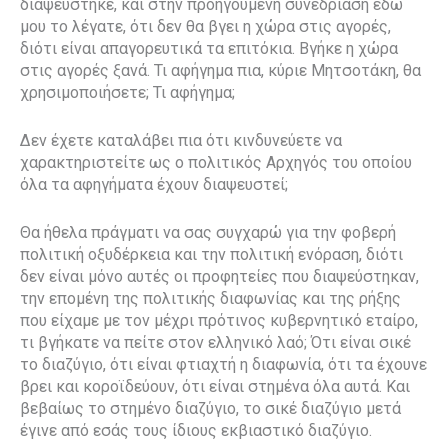
διαψεύστηκε, και στην προηγούμενη συνεδρίαση εδώ
μου το λέγατε, ότι δεν θα βγει η χώρα στις αγορές,
διότι είναι απαγορευτικά τα επιτόκια. Βγήκε η χώρα
στις αγορές ξανά. Τι αφήγημα πια, κύριε Μητσοτάκη, θα
χρησιμοποιήσετε; Τι αφήγημα;
Δεν έχετε καταλάβει πια ότι κινδυνεύετε να
χαρακτηριστείτε ως ο πολιτικός Αρχηγός του οποίου
όλα τα αφηγήματα έχουν διαψευστεί;
Θα ήθελα πράγματι να σας συγχαρώ για την φοβερή
πολιτική οξυδέρκεια και την πολιτική ενόραση, διότι
δεν είναι μόνο αυτές οι προφητείες που διαψεύστηκαν,
την επομένη της πολιτικής διαφωνίας και της ρήξης
που είχαμε με τον μέχρι πρότινος κυβερνητικό εταίρο,
τι βγήκατε να πείτε στον ελληνικό λαό; Ότι είναι σικέ
το διαζύγιο, ότι είναι φτιαχτή η διαφωνία, ότι τα έχουνε
βρει και κοροϊδεύουν, ότι είναι στημένα όλα αυτά. Και
βεβαίως το στημένο διαζύγιο, το σικέ διαζύγιο μετά
έγινε από εσάς τους ίδιους εκβιαστικό διαζύγιο.