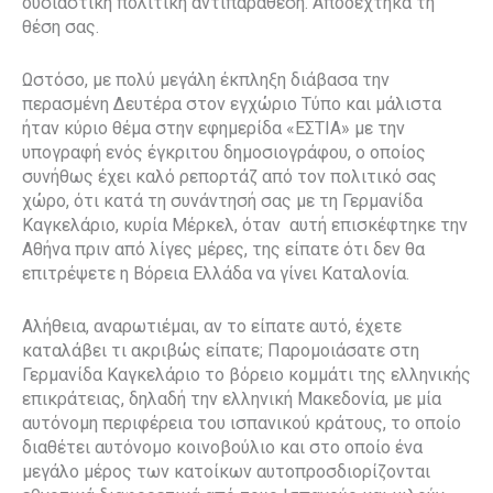
ουσιαστική πολιτική αντιπαράθεση. Αποδέχτηκα τη
θέση σας.
Ωστόσο, με πολύ μεγάλη έκπληξη διάβασα την
περασμένη Δευτέρα στον εγχώριο Τύπο και μάλιστα
ήταν κύριο θέμα στην εφημερίδα «ΕΣΤΙΑ» με την
υπογραφή ενός έγκριτου δημοσιογράφου, ο οποίος
συνήθως έχει καλό ρεπορτάζ από τον πολιτικό σας
χώρο, ότι κατά τη συνάντησή σας με τη Γερμανίδα
Καγκελάριο, κυρία Μέρκελ, όταν
αυτή επισκέφτηκε την
Αθήνα πριν από λίγες μέρες, της είπατε ότι δεν θα
επιτρέψετε η Βόρεια Ελλάδα να γίνει Καταλονία.
Αλήθεια, αναρωτιέμαι, αν το είπατε αυτό, έχετε
καταλάβει τι ακριβώς είπατε; Παρομοιάσατε στη
Γερμανίδα Καγκελάριο το βόρειο κομμάτι της ελληνικής
επικράτειας, δηλαδή την ελληνική Μακεδονία, με μία
αυτόνομη περιφέρεια του ισπανικού κράτους, το οποίο
διαθέτει αυτόνομο κοινοβούλιο και στο οποίο ένα
μεγάλο μέρος των κατοίκων αυτοπροσδιορίζονται