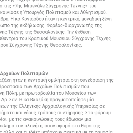
ιο της «7ης Μπιενάλε Σύγχρονης Τέχνης» του
γκαινίασε η Υπουργός Πολιτισμού και Αθλητισμού,
ρη. Η κα Κονιόρδου ήταν η κεντρική, μοναδική ξένη
όσωπο της εκδήλωσης. Φορέας-διοργανωτής της
νης Τέχνης της Θεσσαλονίκης. Την έκθεση
ευθύντρια του Κρατικού Μουσείου Σύγχρονης Τέχνης
ντρου Σύγχρονης Τέχνης Θεσσαλονίκης.
 Αρχαίων Πολιτισμών
αζάκη ήταν η κεντρική ομιλήτρια στη συνεδρίαση της
 Προστασία των Αρχαίων Πολιτισμών που
νη Πόλη, με πρωτοβουλία του Μουσείου των
 Δρ. Σαν. Η κα Βλαζάκη πραγματοποίησε μία
ων της Ελληνικής Αρχαιολογικής Υπηρεσίας σε
ρήματα και νέους τρόπους συντήρησης. Στο φόρουμ
οίοι με τις ανακοινώσεις τους έδωσαν μια
λόκληρο τον πλανήτη, όσον αφορά στο θέμα της
ς αλλά και τι ιδέες υπάρχουν σχετικά με τη σημασία