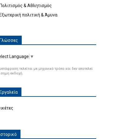
Πολιτισμός & Αθλητισμός
Εξωτερική πολιτική & Άμυνα
Γλώσσες
elect Language
▼
μετάφραση τελείται με μηχανικό τρόπο και δεν αποτελεί
ίσημη εκδοχή.
Εργαλεία
τικέτες
Ιστορικό