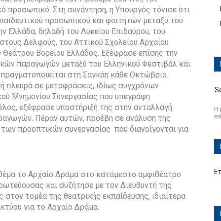
κό προσωπικό. Στη συνάντηση, η Υπουργός τόνισε ότι
κπαιδευτικού προσωπικού και φοιτητών μεταξύ του
ην Ελλάδα, δηλαδή του Λυκείου Επιδαύρου, του
στους Δελφούς, του Αττικού Σχολείου Αρχαίου
ύ Θεάτρου Βορείου Ελλάδος. Εξέφρασε επίσης την
ρικών παραγωγών μεταξύ του Ελληνικού Φεστιβάλ και
που πραγματοποιείται στη Σαγκάη κάθε Οκτώβριο.
κή πλευρά σε μεταφράσεις, ιδίως συγχρόνων
S
κού Μνημονίου Συνεργασίας που υπεγράφη
λος, εξέφρασε υποστήριξή της στην ανταλλαγή
Η 
επ
ραγωγών. Πέραν αυτών, προέβη σε ανάλυση της
των προοπτικών συνεργασίας που διανοίγονται για
Ε
 θέμα το Αρχαίο Δράμα στο κατάμεστο αμφιθέατρο
ρωτεύουσας και συζήτησε με τον Διευθυντή της
ς στον τομέα της θεατρικής εκπαίδευσης, ιδιαίτερα
κτύου για το Αρχαίο Δράμα.