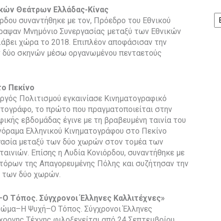
ικών Θεάτρων Ελλάδας-Κίνας
Ισ
ρδου συναντήθηκε με τον, Πρόεδρο του Εθνικού
γραψαν Μνημόνιο Συνεργασίας μεταξύ των Εθνικών
λάβει χώρα το 2018. Επιπλέον αποφάσισαν την
ν δύο σκηνών μέσω οργανωμένου πενταετούς
το Πεκίνο
υργός Πολιτισμού εγκαινίασε Κινηματογραφικό
τογράφο, το πρώτο που πραγματοποιείται στην
φικής εβδομάδας έγινε με τη βραβευμένη ταινία του
νόραμα Ελληνικού Κινηματογράφου στο Πεκίνο
ργασία μεταξύ των δύο χωρών στον τομέα των
αινιών. Επίσης η Λυδία Κονιόρδου, συναντήθηκε με
τόρων της Απαγορευμένης Πόλης και συζήτησαν την
 των δύο χωρών.
–Ο Τόπος. Σύγχρονοι Έλληνες Καλλιτέχνες»
 Σώμα–Η Ψυχή–Ο Τόπος. Σύγχρονοι Έλληνες
χρονης Τέχνης φιλοξενείται από 24 Σεπτεμβρίου