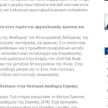
ργεί η μεγάλη πρωτοβουλία one belt one road στον
ί και η ελληνική πρωτοβουλία ancient civilizations
ία στον τομέα της αρχαιολογικής έρευνας και
ή της Ακαδημίας του Ντουνχουάνγκ, δεδομένης της
ολογικής συντήρησης και έρευνας. Στη συνάντηση
 εκθέσεων και η προώθηση συνεργασιών μεταξύ
, εκπαιδευτικών ανταλλαγών και διοργάνωσης
ρική ομιλήτρια στην έναρξη του «2nd Silk Road
μου του μεταξιού Ντουνχουάνγκ της Κίνας. Στην
 υποδοχή, μίλησε για το έτος πολιτιστικών
τέλου πολιτιστικής συνεργασίας.
 Θεάτρου στην Θεατρική Ακαδημία Σαγκάης
υργός Πολιτισμού εγκαινίασε το Κέντρο Έρευνας
καδημίας της Σαγκάης (STA). Είχε προηγηθεί
 και συγκεκριμένα τον Πρόεδρο Lou Wei, τον