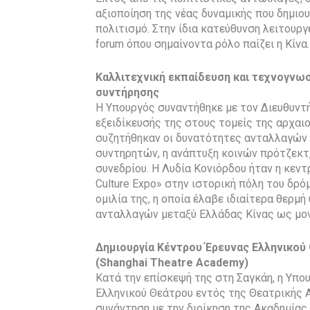
αξιοποίηση της νέας δυναμικής που δημιου
πολιτισμό. Στην ίδια κατεύθυνση λειτουργε
forum όπου σημαίνοντα ρόλο παίζει η Κίνα.
Καλλιτεχνική εκπαίδευση και τεχνογνωσ
συντήρησης
Η Υπουργός συναντήθηκε με τον Διευθυντ
εξειδίκευσής της στους τομείς της αρχαι
συζητήθηκαν οι δυνατότητες ανταλλαγών
συντηρητών, η ανάπτυξη κοινών πρότζεκτ
συνεδρίου. Η Λυδία Κονιόρδου ήταν η κεντ
Culture Expo» στην ιστορική πόλη του δρό
ομιλία της, η οποία έλαβε ιδιαίτερα θερμή
ανταλλαγών μεταξύ Ελλάδας Κίνας ως μον
Δημιουργία Κέντρου Έρευνας Ελληνικού
(Shanghai Theatre Academy)
Κατά την επίσκεψή της στη Σαγκάη, η Υπο
Ελληνικού Θεάτρου εντός της Θεατρικής Α
συνάντηση με την διοίκηση της Ακαδημίας