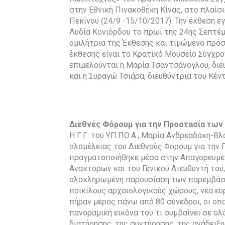
στην Εθνική Πινακοθήκη Κίνας, στο πλαίσ
Πεκίνου (24/9 -15/10/2017). Την έκθεση ε
Λυδία Κονιόρδου το πρωί της 24ης Σεπτέμβ
ομιλήτρια της Έκθεσης και τιμώμενο πρ
έκθεσης είναι το Κρατικό Μουσείο Σύγχρο
επιμελούνται η Μαρία Τσαντσάνογλου, δι
και η Συραγώ Τσιάρα, διευθύντρια του Κέ
Διεθνές Φόρουμ για την Προστασία των
Η Γ.Γ. του ΥΠ.ΠΟ.Α., Μαρία Ανδρεαδάκη-Βλ
ολομέλειας του Διεθνούς Φόρουμ για την
πραγματοποιήθηκε μέσα στην Απαγορευμέ
Ανακτόρων και του Γενικού Διευθυντή του,
ολοκληρωμένη παρουσίαση των παρεμβάσε
ποικίλους αρχαιολογικούς χώρους, νέα ευ
πήραν μέρος πάνω από 80 σύνεδροι, οι οπ
πανοραμική εικόνα του τι συμβαίνει σε ο
διατήρησης, της συντήρησης, της ανάδειξη