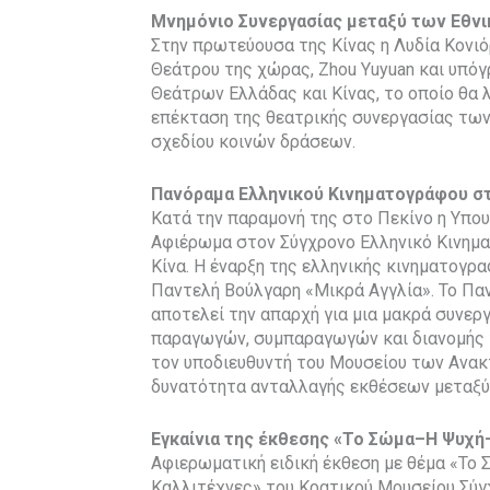
Μνημόνιο Συνεργασίας μεταξύ των Εθν
Στην πρωτεύουσα της Κίνας η Λυδία Κονιό
Θεάτρου της χώρας, Zhou Yuyuan και υπό
Θεάτρων Ελλάδας και Κίνας, το οποίο θα 
επέκταση της θεατρικής συνεργασίας τω
σχεδίου κοινών δράσεων.
Πανόραμα Ελληνικού Κινηματογράφου σ
Κατά την παραμονή της στο Πεκίνο η Υπο
Αφιέρωμα στον Σύγχρονο Ελληνικό Κινημα
Κίνα. Η έναρξη της ελληνικής κινηματογρα
Παντελή Βούλγαρη «Μικρά Αγγλία». Το Πα
αποτελεί την απαρχή για μια μακρά συνε
παραγωγών, συμπαραγωγών και διανομής τ
τον υποδιευθυντή του Μουσείου των Ανακ
δυνατότητα ανταλλαγής εκθέσεων μεταξύ
Εγκαίνια της έκθεσης «Το Σώμα–Η Ψυχή
Αφιερωματική ειδική έκθεση με θέμα «Το
Καλλιτέχνες» του Κρατικού Μουσείου Σύγ