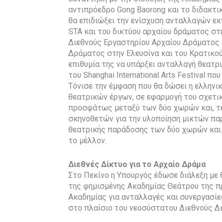
αντιπρόεδρο Gong Baorong και το διδακτι
θα επιδιώξει την ενίσχυση ανταλλαγών ε
STA και του δικτύου αρχαίου δράματος στ
Διεθνούς Εργαστηρίου Αρχαίου Δράματος 
Δράματος στην Ελευσίνα και του Κρατικο
επιθυμία της να υπάρξει ανταλλαγή θεατ
του Shanghai International Arts Festival 
Τόνισε την έμφαση που θα δώσει η ελληνι
θεατρικών έργων, σε εφαρμογή του σχετι
προσφάτως μεταξύ των δύο χωρών και, τέ
σκηνοθετών για την υλοποίηση μικτών πα
θεατρικής παράδοσης των δύο χωρών και 
το μέλλον.
Διεθνές Δίκτυο για το Αρχαίο Δράμα
Στο Πεκίνο η Υπουργός έδωσε διάλεξη με
της φημισμένης Ακαδημίας Θεάτρου της π
Ακαδημίας για ανταλλαγές και συνεργασίε
στο πλαίσιο του νεοσύστατου Διεθνούς Δι