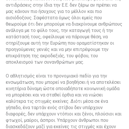
αντιδράσεις στην ίδια την Ε.Ε. δεν ξέρω αν πρέπει να
μας κάνουν πιο ήσυχους για το μέλλον και πιο
αισιόδοξους. Σαφέστατα όμως όλοι εμείς που
θεωρούμε ότι δεν μπορούμε να διακρίνουμε ανθρώπους
ανάλογα με το φύλο τους, την καταγωγή τους ή την
κατάστασή τους, οφείλουμε να πάρουμε θέση, να
στηρίξουμε αυτή την Ευρώπη που οραματίστηκαν οι
προηγούμενες γενιές και να μην επιτρέψουμε την
επικράτηση της ακροδεξιάς, του φόβου, του
αποκλεισμού των συνανθρώπων μας.
Ο αθλητισμός είναι το προνομιακό πεδίο για την
ενσωμάτωση, που μπορεί να βοηθήσει ή να αποτελέσει
κινητήρια δύναμη ώστε οποιαδήποτε κοινωνική ομάδα
να μπορέσει και να σταθεί όρθια και να νιώσει
καλύτερα τις στιγμές εκείνες. Διότι μέσα σε ένα
γήπεδο, ένα ταρτάν ενός στίβου δεν υπάρχουν
διαφορές, δεν υπάρχουν ντόπιοι και ξένοι, πλούσιοι και
φτωχοί, μαύροι, άσπροι. Υπάρχουν άνθρωποι που
διασκεδάζουν μαζί για εκείνες τις στιγμές και έχουν