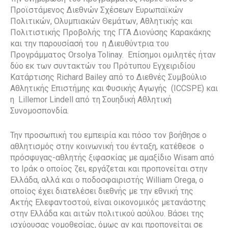
Προϊστάμενος Διεθνών Σχέσεων Ευρωπαϊκών
Πολιτικών, Ολυμπιακών Θεμάτων, Αθλητικής και
Πολιτιστικής Προβολής της ΓΓΑ Διονύσης Καρακάκης
και την παρουσίασή του
η Διευθύντρια του
Προγράμματος Orsolya Tolinay.
Επίσημοι ομιλητές ήταν
δύο εκ των συντακτών του Πρότυπου Εγχειριδίου
Κατάρτισης Richard Bailey από το Διεθνές Συμβούλιο
Αθλητικής Επιστήμης και Φυσικής Αγωγής
(ICCSPE) και
η
Lillemor Lindell από τη Σουηδική Αθλητική
Συνομοσπονδία.
Την προσωπική του εμπειρία και πόσο τον βοήθησε ο
αθλητισμός στην κοινωνική του ένταξη, κατέθεσε
ο
πρόσφυγας-αθλητής ξιφασκίας με αμαξίδιο Wisam από
το Ιράκ ο οποίος ζει, εργάζεται και προπονείται στην
Ελλάδα, αλλά και ο ποδοσφαιριστής William Orega, ο
οποίος έχει διατελέσει διεθνής με την εθνική της
Ακτής Ελεφαντοστού, είναι οικονομικός μετανάστης
στην Ελλάδα και αιτών πολιτικού ασύλου. Βάσει της
ισχύουσας νομοθεσίας, όμως αν και προπονείται σε