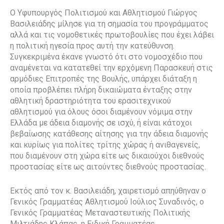
Ο Υφυπουργός Πολιτισμού και Αθλητισμού Γιώργος
Βασιλειάδης μίλησε για τη σημασία του προγράμματος
αλλά και τις νομοθετικές πρωτοβουλίες που έχει λάβει
η πολιτική ηγεσία προς αυτή την κατεύθυνση.
Συγκεκριμένα έκανε γνωστό ότι στο νομοσχέδιο που
αναμένεται να κατατεθεί την ερχόμενη Παρασκευή στις
αρμόδιες Επιτροπές της Βουλής, υπάρχει διάταξη η
οποία προβλέπει πλήρη δικαιώματα ένταξης στην
αθλητική δραστηριότητα του ερασιτεχνικού
αθλητισμού για όλους όσοι διαμένουν νόμιμα στην
Ελλάδα με άδεια διαμονής σε ισχύ, ή είναι κάτοχοι
βεβαίωσης κατάθεσης αίτησης για την άδεια διαμονής
και κυρίως για πολίτες τρίτης χώρας ή ανιθαγενείς,
που διαμένουν στη χώρα είτε ως δικαιούχοι διεθνούς
προστασίας είτε ως αιτούντες διεθνούς προστασίας.
Εκτός από τον κ. Βασιλειάδη, χαιρετισμό απηύθηναν ο
Γενικός Γραμματέας Αθλητισμού Ιούλιος Συναδινός, ο
Γενικός Γραμματέας Μεταναστευτικής Πολιτικής
Μιλτιάδης Κλάπας, η Ειδική Γραμματέας