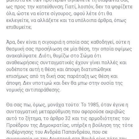
ως προς την κατεύθυνση; Γιατί, λοιπόν, δεν τα ψηφίζετε
όλα, ώστε να είστε σίγουρος, αφού λέτε ότι θα
εκλεγείτε, να αλλάξετε και τα υπόλοιπα άρθρα, όπως
επιθυμείτε;
Άρα, δεν είναι η σιγουριά η οποία σας καθοδηγεί, ούτε η
θεσμική σας προσήλωση σε μία θέση, την οποία οψίμως
ανακαλύψατε. Διότι, θυμίζω στο Σώμα ότι
αναθεωρήσεις συνταγματικές έχουν γίνει πολλές και
ουδέποτε αυτή η θέση και άποψη διατυπώθηκε
επισήμως από τη δική σας παράταξη ως θέση και
άποψη. Δεν υποτιμώ και δεν θα μπω στην ουσία της
νομικής αντιπαράθεσης.
Θα σας πω, όμως, μονάχα τούτο: Το 1985, όταν έγινε η
συνταγματική μεταρρύθμιση που αφορούσε ακριβώς
αυτό το ζήτημα, το άρθρο 32 και τις αρμοδιότητες του
Προέδρου της Δημοκρατίας, υπήρξε η βούληση της τότε
Κυβέρνησης του Ανδρέα Παπανδρέου, που σε
συνεργασία με την Αριστερά στη Βουλή είχε τότε την