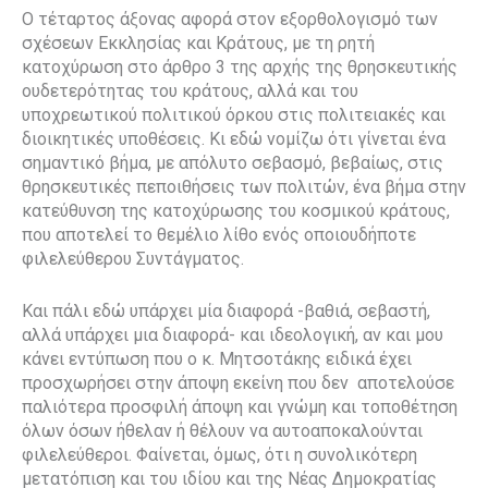
Ο τέταρτος άξονας αφορά στον εξορθολογισμό των
σχέσεων Εκκλησίας και Κράτους, με τη ρητή
κατοχύρωση στο άρθρο 3 της αρχής της θρησκευτικής
ουδετερότητας του κράτους, αλλά και του
υποχρεωτικού πολιτικού όρκου στις πολιτειακές και
διοικητικές υποθέσεις. Κι εδώ νομίζω ότι γίνεται ένα
σημαντικό βήμα, με απόλυτο σεβασμό, βεβαίως, στις
θρησκευτικές πεποιθήσεις των πολιτών, ένα βήμα στην
κατεύθυνση της κατοχύρωσης του κοσμικού κράτους,
που αποτελεί το θεμέλιο λίθο ενός οποιουδήποτε
φιλελεύθερου Συντάγματος.
Και πάλι εδώ υπάρχει μία διαφορά -βαθιά, σεβαστή,
αλλά υπάρχει μια διαφορά- και ιδεολογική, αν και μου
κάνει εντύπωση που ο κ. Μητσοτάκης ειδικά έχει
προσχωρήσει στην άποψη εκείνη που δεν
αποτελούσε
παλιότερα προσφιλή άποψη και γνώμη και τοποθέτηση
όλων όσων ήθελαν ή θέλουν να αυτοαποκαλούνται
φιλελεύθεροι. Φαίνεται, όμως, ότι η συνολικότερη
μετατόπιση και του ιδίου και της Νέας Δημοκρατίας