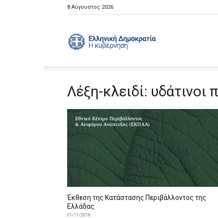
8 Αύγουστος 2026
Ελληνική
Λέξη-κλειδί: υδάτινοι 
Κυβέρνηση
Έκθεση της Κατάστασης Περιβάλλοντος της
Ελλάδας
01/11/2018