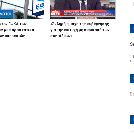
στον ΕΦΚΑ των
«Σκληρή η μάχη της κυβέρνησης
ων με παραστατικά
για την επιτυχή μη περικοπή των
ων υπηρεσιών
συντάξεων»
S
Η 
επ
Ε
Ισ