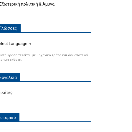
Εξωτερική πολιτική & Άμυνα
Γλώσσες
elect Language
▼
μετάφραση τελείται με μηχανικό τρόπο και δεν αποτελεί
ίσημη εκδοχή.
Εργαλεία
τικέτες
Ιστορικό
τορικό