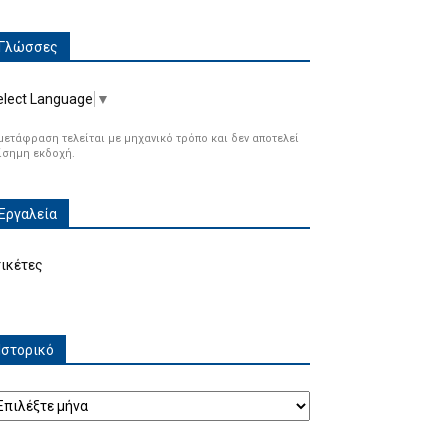
Γλώσσες
elect Language
▼
μετάφραση τελείται με μηχανικό τρόπο και δεν αποτελεί
ίσημη εκδοχή.
Εργαλεία
τικέτες
Ιστορικό
τορικό