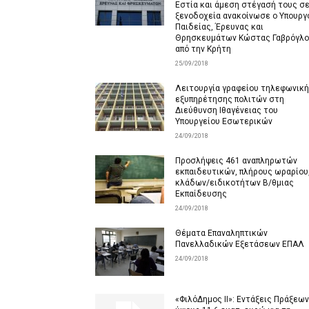
Εστία και άμεση στέγασή τους σ
ξενοδοχεία ανακοίνωσε ο Υπουργ
Παιδείας, Έρευνας και
Θρησκευμάτων Κώστας Γαβρόγλ
από την Κρήτη
25/09/2018
Λειτουργία γραφείου τηλεφωνικ
εξυπηρέτησης πολιτών στη
Διεύθυνση Ιθαγένειας του
Υπουργείου Εσωτερικών
24/09/2018
Προσλήψεις 461 αναπληρωτών
εκπαιδευτικών, πλήρους ωραρίου
κλάδων/ειδικοτήτων Β/θμιας
Εκπαίδευσης
24/09/2018
Θέματα Επαναληπτικών
Πανελλαδικών Εξετάσεων ΕΠΑΛ
24/09/2018
«ΦιλόΔημος II»: Εντάξεις Πράξεων