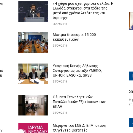
ύς
«Η χώρα μου έχει γυρίσει σελίδα. Η
Ελλάδα στέκεται στα πόδια της
μετά από χρόνια λιτότητας και
ύφεσης»
26/09/2018
Μόνιμοι διορισμοί 15.000
εκπαιδευτικών
25/09/2018
Υπογραφή Κοινής Δήλωσης
πό
Συνεργασίας μεταξύ ΥΜΕΠΟ,
αι
UNHCR, EASO και SRSS
25/09/2018
S
Θέματα Επαναληπτικών
Η 
Πανελλαδικών Εξετάσεων των
επ
ΕΠΑΛ
25/09/2018
Mέριμνα του Ι.ΝΕ.ΔΙ.ΒΙ.Μ. στους
ην
πληγέντες φοιτητές