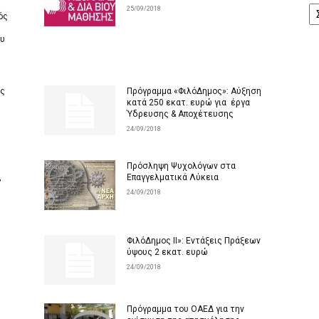
Α
ε
25/09/2018
ός
ου
ής
Πρόγραμμα «ΦιλόΔημος»: Αύξηση
κατά 250 εκατ. ευρώ για έργα
Ύδρευσης & Αποχέτευσης
24/09/2018
Πρόσληψη Ψυχολόγων στα
,
Επαγγελματικά Λύκεια
24/09/2018
ΦιλόΔημος II»: Εντάξεις Πράξεων
ύψους 2 εκατ. ευρώ
24/09/2018
Πρόγραμμα του ΟΑΕΔ για την