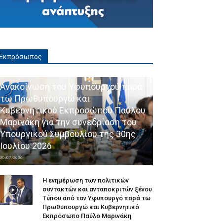
Εκπρόσωπος
Ανακοίνωση του Υφυπουργού παρά
τω Πρωθυπουργώ και
Κυβερνητικού Εκπροσώπου Παύλου
Μαρινάκη για την συνεδρίαση του
Υπουργικού Συμβουλίου της 30ης
Ιουλίου 2026
30/07/2026
Η ενημέρωση των πολιτικών
συντακτών και ανταποκριτών ξένου
Τύπου από τον Υφυπουργό παρά τω
Πρωθυπουργώ και Κυβερνητικό
Εκπρόσωπο Παύλο Μαρινάκη