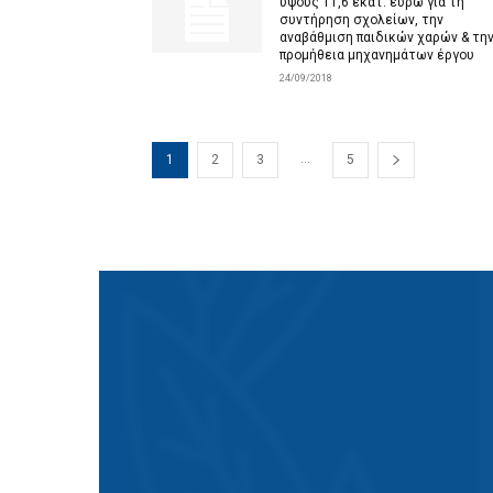
ύψους 11,6 εκατ. ευρώ για τη
συντήρηση σχολείων, την
αναβάθμιση παιδικών χαρών & τη
προμήθεια μηχανημάτων έργου
24/09/2018
...
1
2
3
5