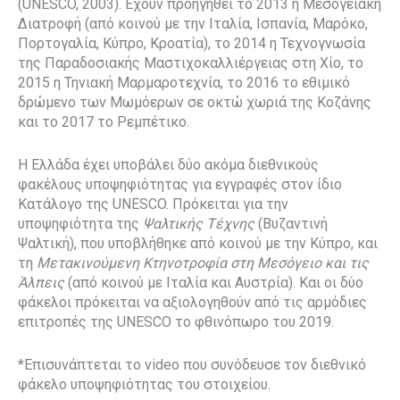
(UNESCO, 2003). Έχουν προηγηθεί το 2013 η Μεσογειακή
Διατροφή (από κοινού με την Ιταλία, Ισπανία, Μαρόκο,
Πορτογαλία, Κύπρο, Κροατία), το 2014 η Τεχνογνωσία
της Παραδοσιακής Μαστιχοκαλλιέργειας στη Χίο, το
2015 η Τηνιακή Μαρμαροτεχνία, το 2016 το εθιμικό
δρώμενο των Μωμόερων σε οκτώ χωριά της Κοζάνης
και το 2017 το Ρεμπέτικο.
Η Ελλάδα έχει υποβάλει δύο ακόμα διεθνικούς
φακέλους υποψηφιότητας για εγγραφές στον ίδιο
Κατάλογο της UNESCO. Πρόκειται για την
υποψηφιότητα της
Ψαλτικής Τέχνης
(Βυζαντινή
Ψαλτική), που υποβλήθηκε από κοινού με την Κύπρο, και
τη
Μετακινούμενη Κτηνοτροφία στη Μεσόγειο και τις
Άλπεις
(από κοινού με Ιταλία και Αυστρία). Και οι δύο
φάκελοι πρόκειται να αξιολογηθούν από τις αρμόδιες
επιτροπές της UNESCO το φθινόπωρο του 2019.
*Επισυνάπτεται το video που συνόδευσε τον διεθνικό
φάκελο υποψηφιότητας του στοιχείου.