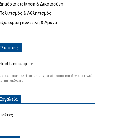
Δημόσια διοίκηση & Δικαιοσύνη
Πολιτισμός & Αθλητισμός
Εξωτερική πολιτική & Άμυνα
Γλώσσες
elect Language
▼
μετάφραση τελείται με μηχανικό τρόπο και δεν αποτελεί
ίσημη εκδοχή.
Εργαλεία
τικέτες