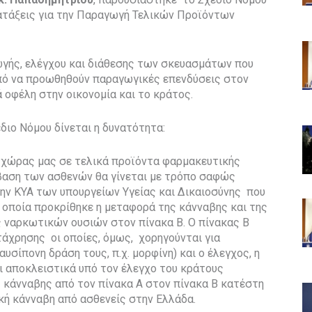
ιατάξεις για την Παραγωγή Τελικών Προϊόντων
ωγής, ελέγχου και διάθεσης των σκευασμάτων που
πό να προωθηθούν παραγωγικές επενδύσεις στον
 οφέλη στην οικονομία και το κράτος.
διο Νόμου δίνεται η δυνατότητα:
 χώρας μας σε τελικά προϊόντα φαρμακευτικής
βαση των ασθενών θα γίνεται με τρόπο σαφώς
ην ΚΥΑ των υπουργείων Υγείας και Δικαιοσύνης που
ν οποία προκρίθηκε η μεταφορά της κάνναβης και της
ς ναρκωτικών ουσιών στον πίνακα Β. Ο πίνακας Β
τάχρησης οι οποίες, όμως, χορηγούνται για
υσίπονη δράση τους, π.χ. μορφίνη) και ο έλεγχος, η
ι αποκλειστικά υπό τον έλεγχο του κράτους
 κάνναβης από τον πίνακα Α στον πίνακα Β κατέστη
κή κάνναβη από ασθενείς στην Ελλάδα.