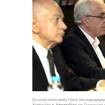
Σε κοινή συνέντευξη Τύπου που παραχώρη
Ανάπτυξης
κ. Αποστόλου
και Οικονομίας