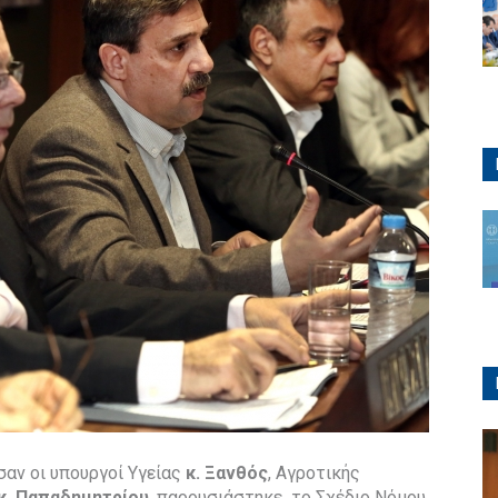
σαν οι υπουργοί Υγείας
κ. Ξανθός
, Αγροτικής
κ. Παπαδημητρίου
, παρουσιάστηκε το Σχέδιο Νόμου