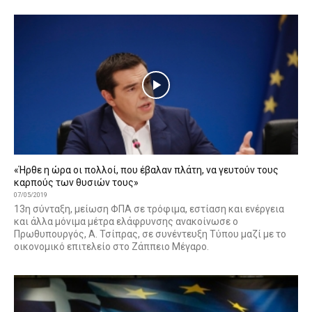
«Ήρθε η ώρα οι πολλοί, που έβαλαν πλάτη, να γευτούν τους
καρπούς των θυσιών τους»
07/05/2019
13η σύνταξη, μείωση ΦΠΑ σε τρόφιμα, εστίαση και ενέργεια
και άλλα μόνιμα μέτρα ελάφρυνσης ανακοίνωσε ο
Πρωθυπουργός, Α. Τσίπρας, σε συνέντευξη Τύπου μαζί με το
οικονομικό επιτελείο στο Ζάππειο Μέγαρο.