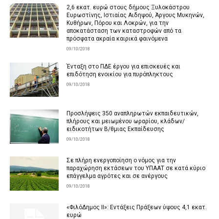
2,6 εκατ. ευρώ στους δήμους Ξυλοκάστρου
Ευρωστίνης, Ιστιαίας Αιδηψού, Άργους Μυκηνών,
Κυθήρων, Πόρου και Λοκρών, για την
αποκατάσταση των καταστροφών από τα
πρόσφατα ακραία καιρικά φαινόμενα
09/10/2018
Ένταξη στο ΠΔΕ έργου για επισκευές και
επιδότηση ενοικίου για πυρόπληκτους
09/10/2018
Προσλήψεις 350 αναπληρωτών εκπαιδευτικών,
πλήρους και μειωμένου ωραρίου, κλάδων/
ειδικοτήτων Β/θμιας Εκπαίδευσης
09/10/2018
Σε πλήρη ενεργοποίηση ο νόμος για την
παραχώρηση εκτάσεων του ΥΠΑΑΤ σε κατά κύριο
επάγγελμα αγρότες και σε ανέργους
09/10/2018
«ΦιλόΔημος II»: Εντάξεις Πράξεων ύψους 4,1 εκατ.
ευρώ